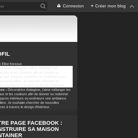
Connexion
+
Créer mon blog
FIL
:
Elise fossoux
pos :
Décoratrice étalagiste, j'aime mélanger les
aux et les couleurs afin de donner ou redonner
paces intérieurs ou extérieurs une ambiance
lière. Je souhaite chercher de nouvelles
es à travers le design d'intérieur.
RE PAGE FACEBOOK :
STRUIRE SA MAISON
NTAINER