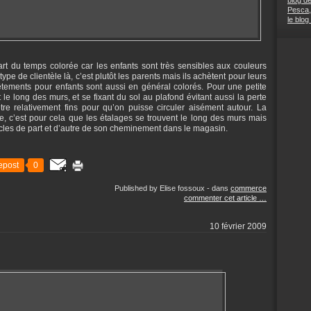
blog d
Pesca,
le blog
rt du temps colorée car les enfants sont très sensibles aux couleurs
type de clientèle là, c’est plutôt les parents mais ils achètent pour leurs
vêtements pour enfants sont aussi en général colorés. Pour une petite
le long des murs, et se fixant du sol au plafond évitant aussi la perte
re relativement fins pour qu’on puisse circuler aisément autour. La
ire, c’est pour cela que les étalages se trouvent le long des murs mais
icles de part et d’autre de son cheminement dans le magasin.
epost
0
Published by Elise fossoux
-
dans
commerce
commenter cet article
…
10 février 2009