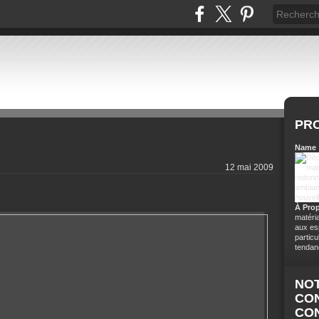
PRO
Name 
12 mai 2009
À Pro
matéri
aux es
particu
tendanc
NOT
CON
CO