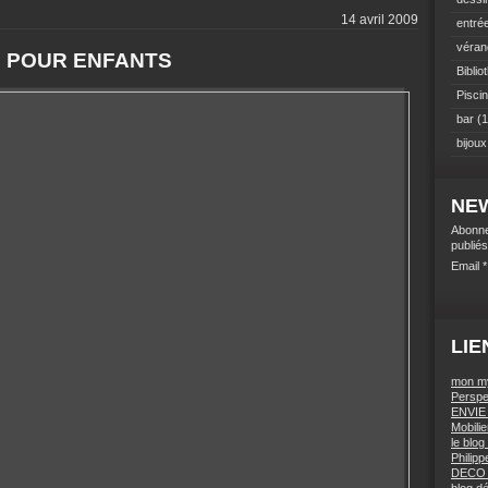
14 avril 2009
entré
véran
 POUR ENFANTS
Biblio
Pisci
bar
(1
bijoux
NE
Abonne
publiés
Email
LIE
mon m
Perspe
ENVIE
Mobilie
le blo
Philip
DECO 