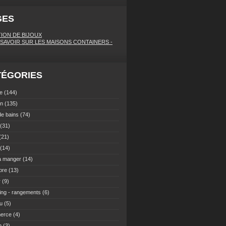
GES
ION DE BIJOUX
SAVOIR SUR LES MAISONS CONTAINERS -
TÉGORIES
ne
(144)
on
(135)
de bains
(74)
(31)
(21)
(14)
 à manger
(14)
bre
(13)
r
(9)
ing - rangements
(6)
u
(5)
erce
(4)
n
(3)