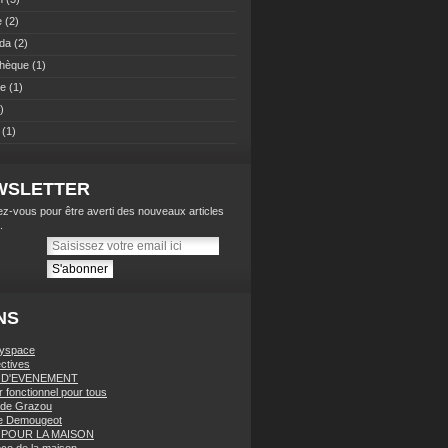
e
(2)
da
(2)
thèque
(1)
ne
(1)
)
(1)
WSLETTER
z-vous pour être averti des nouveaux articles
.
NS
yspace
ctives
 D'EVENEMENT
r fonctionnel pour tous
g de Grazou
pe Demougeot
POUR LA MAISON