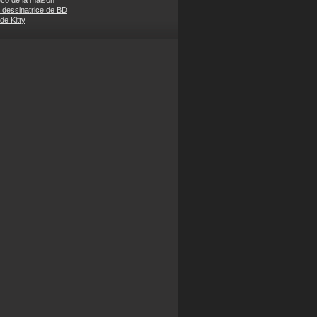
éco de la maison
 dessinatrice de BD
 de Kitty