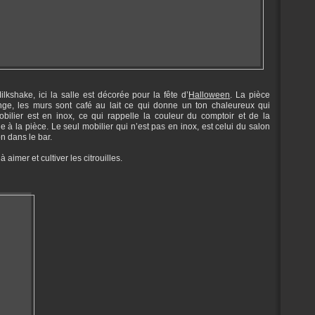
kshake, ici la salle est décorée pour la fête d’
Halloween
. La pièce
nge, les murs sont café au lait ce qui donne un ton chaleureux qui
ilier est en inox, ce qui rappelle la couleur du comptoir et de la
e à la pièce. Le seul mobilier qui n’est pas en inox, est celui du salon
n dans le bar.
aimer et cultiver les citrouilles.