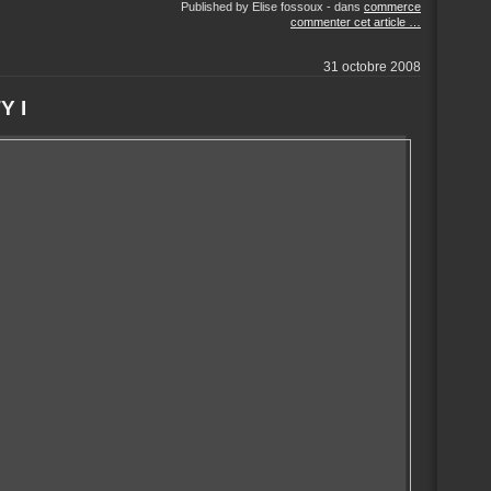
Published by Elise fossoux
-
dans
commerce
commenter cet article
…
31 octobre 2008
Y I