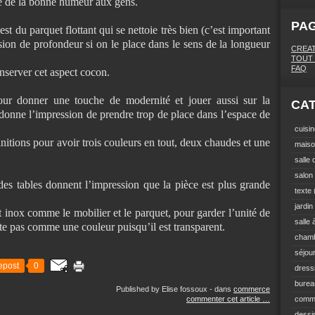
ne de la bonne humeur aux gens.
PA
est du parquet flottant qui se nettoie très bien (c’est important
ion de profondeur si on le place dans le sens de la longueur
CREAT
TOUT 
FAQ
onserver cet aspect cocon.
ur donner une touche de modernité et jouer aussi sur la
CA
 donne l’impression de prendre trop de place dans l’espace de
cuisi
initions pour avoir trois couleurs en tout, deux chaudes et une
mais
salle 
salon
es tables donnent l’impression que la pièce est plus grande
texte
jardin
 inox comme le mobilier et le parquet, pour garder l’unité de
salle
te pas comme une couleur puisqu’il est transparent.
cham
séjou
epost
0
dress
burea
Published by Elise fossoux
-
dans
commerce
commenter cet article
…
comm
dessi