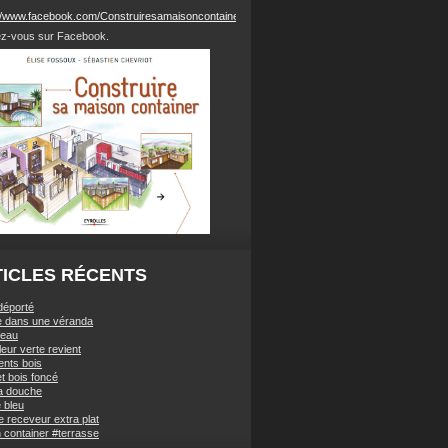
://www.facebook.com/Construiresamaisoncontainer/
z-vous sur Facebook.
ICLES RÉCENTS
déporté
e dans une véranda
'eau
eur verte revient
nts bois
t bois foncé
a douche
 bleu
 receveur extra plat
 container #terrasse