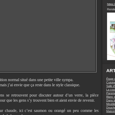
https
Rende
ART
Étage 
ition normal situé dans une petite ville sympa.
Cuisin
mais j’ai envie que ça reste dans le style classique.
Salle d
La coul
Pareme
ns se retrouvent pour discuter autour d’un verre, la pièce
Blanc e
pour que les gens s’y trouvent bien et aient envie de revenir.
Dans l
Meuble
Douche
ur chaude, ici c’est saumon ou orangé un peu comme les
Maison