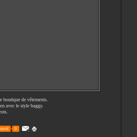
e boutique de vêtements.
ien avec le style baggy.
eots.
epost
0